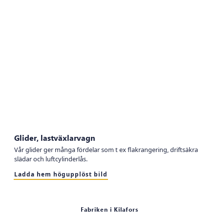
Glider, lastväxlarvagn
Vår glider ger många fördelar som t ex flakrangering, driftsäkra
slädar och luftcylinderlås.
Ladda hem högupplöst bild
Fabriken i Kilafors