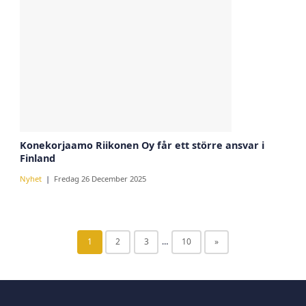
Konekorjaamo Riikonen Oy får ett större ansvar i
Finland
Nyhet
Fredag 26 December 2025
1
2
3
…
10
»