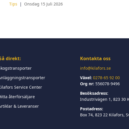
Tips
Onsdag 15 Juli 2026
Gå direkt:
Kontakta oss
Skogstransporter
info@kilafors.se
Anläggningstransporter
Växel:
0278-65 92 00
Org nr:
556078-9496
Kilafors Service Center
Besöksadress:
itta återförsäljare
Industrivägen 1, 823 30 K
Artiklar & Leveranser
Postadress:
Box 74, 823 22 Kilafors, 