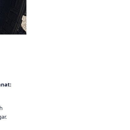
nnat:
ch
ar.