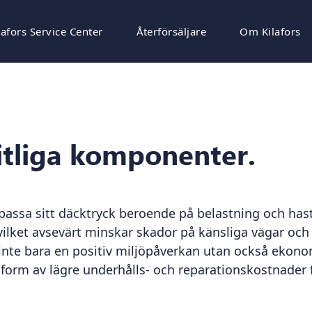
lafors Service Center
Återförsäljare
Om Kilafors
itliga komponenter.
anpassa sitt däcktryck beroende på belastning och has
, vilket avsevärt minskar skador på känsliga vägar och
nte bara en positiv miljöpåverkan utan också ekon
form av lägre underhålls- och reparationskostnader 