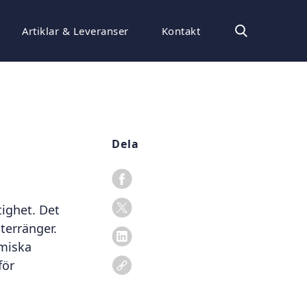
Artiklar & Leveranser
Kontakt
Dela
tighet. Det
 terränger.
omiska
för