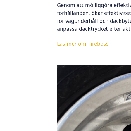
Genom att möjliggöra effektiv
förhållanden, ökar effektivit
för vägunderhåll och däckbyte
anpassa däcktrycket efter akt
Läs mer om Tireboss