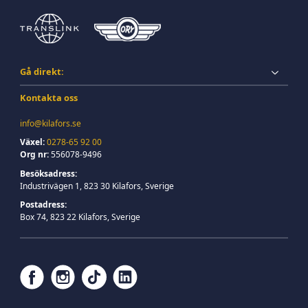
Gå direkt:
Kontakta oss
info@kilafors.se
Växel:
0278-65 92 00
Org nr:
556078-9496
Besöksadress:
Industrivägen 1, 823 30 Kilafors, Sverige
Postadress:
Box 74, 823 22 Kilafors, Sverige
f
i
t
l
a
n
i
i