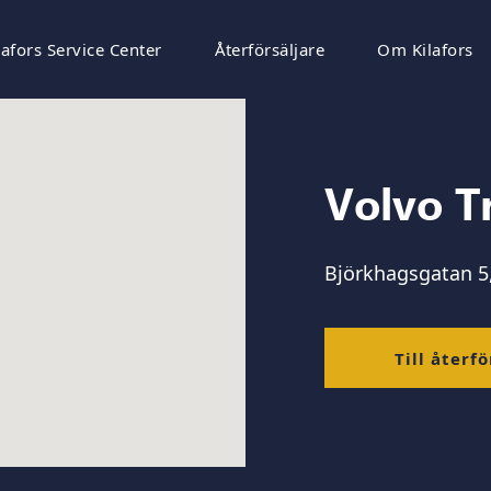
lafors Service Center
Återförsäljare
Om Kilafors
Volvo T
Björkhagsgatan 5,
Till återfö