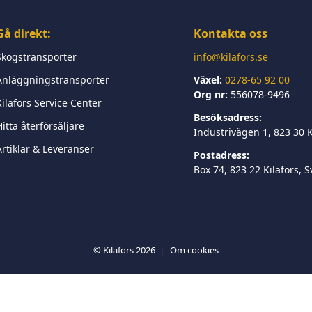
Gå direkt:
Kontakta oss
Skogstransporter
info@kilafors.se
Anläggningstransporter
Växel:
0278-65 92 00
Org nr:
556078-9496
Kilafors Service Center
Besöksadress:
itta återförsäljare
Industrivägen 1, 823 30 K
Artiklar & Leveranser
Postadress:
Box 74, 823 22 Kilafors, 
© Kilafors 2026
Om cookies