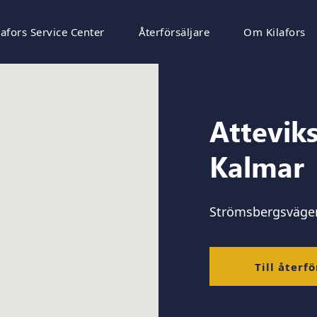
lafors Service Center
Återförsäljare
Om Kilafors
Attevik
Kalmar
Strömsbergsvägen
Till återfö