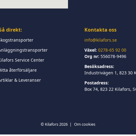
Gå direkt:
Kontakta oss
Skogstransporter
info@kilafors.se
Anläggningstransporter
Växel:
0278-65 92 00
Org nr:
556078-9496
Kilafors Service Center
Besöksadress:
itta återförsäljare
Industrivägen 1, 823 30 K
Artiklar & Leveranser
Postadress:
Box 74, 823 22 Kilafors, 
© Kilafors 2026
Om cookies