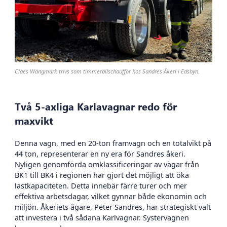
Claes Wängmark trivs som timmerbilschaufför hos Sandres Åkeri i Edsbyn.
Två 5-axliga Karlavagnar redo för
maxvikt
Denna vagn, med en 20-ton framvagn och en totalvikt på
44 ton, representerar en ny era för Sandres åkeri.
Nyligen genomförda omklassificeringar av vägar från
BK1 till BK4 i regionen har gjort det möjligt att öka
lastkapaciteten. Detta innebär färre turer och mer
effektiva arbetsdagar, vilket gynnar både ekonomin och
miljön. Åkeriets ägare, Peter Sandres, har strategiskt valt
att investera i två sådana Karlvagnar. Systervagnen