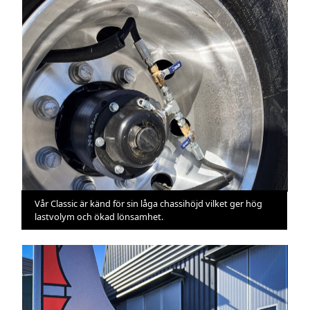
Vår Classic är känd för sin låga chassihöjd vilket ger hög
lastvolym och ökad lönsamhet.