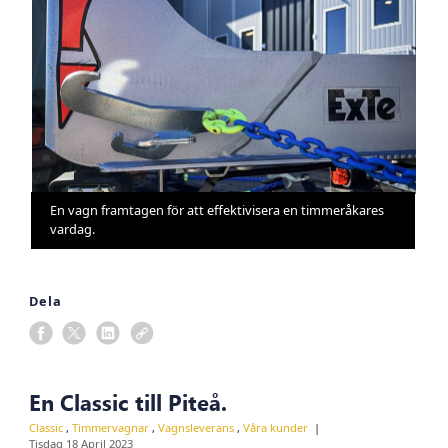
En vagn framtagen för att effektivisera en timmeråkares
vardag.
Dela
En Classic till Piteå.
Classic
,
Timmervagnar
,
Vagnsleverans
,
Våra kunder
Tisdag 18 April 2023